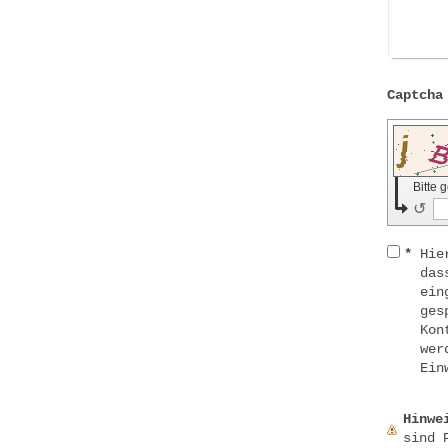
Bitte 
↺
*
Hie
das
ein
ges
Kon
wer
Ein
Hinwe
sind 